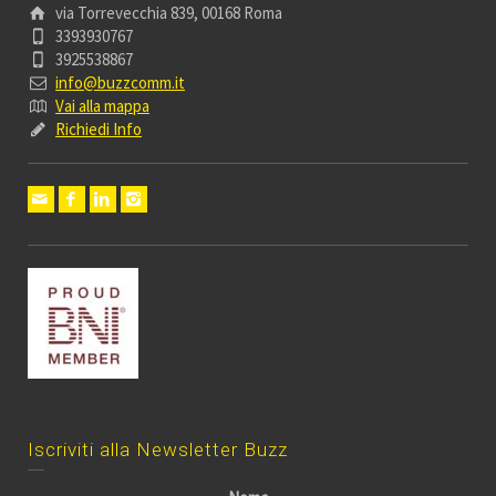
via Torrevecchia 839, 00168 Roma
3393930767
3925538867
info@buzzcomm.it
Vai alla mappa
Richiedi Info
Iscriviti alla Newsletter Buzz