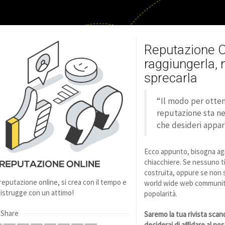
Reputazione O
raggiungerla,
sprecarla
“Il modo per otte
reputazione sta nel
che desideri appari
Ecco appunto, bisogna agi
chiacchiere. Se nessuno t
costruita, oppure se non sa
reputazione online, si crea con il tempo e
world wide web community
distrugge con un attimo!
popolarità.
Share
Saremo la tua rivista scand
deciderai di affidare al nos