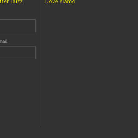
etter Buzz
Dove siamo
ail::