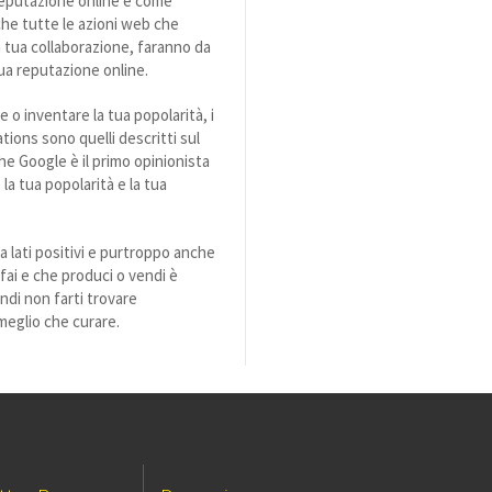
 reputazione online e come
che tutte le azioni web che
a tua collaborazione, faranno da
tua reputazione online.
o inventare la tua popolarità, i
ions sono quelli descritti sul
he Google è il primo opinionista
a tua popolarità e la tua
 lati positivi e purtroppo anche
 fai e che produci o vendi è
indi non farti trovare
meglio che curare.