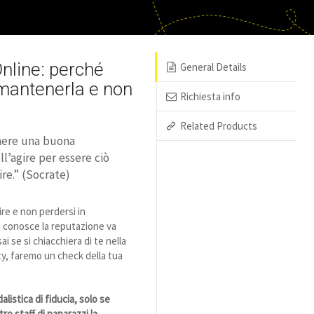
nline: perché
General Details
 mantenerla e non
Richiesta info
Related Products
nere una buona
l’agire per essere ciò
re.” (Socrate)
re e non perdersi in
i conosce la reputazione va
i se si chiacchiera di te nella
, faremo un check della tua
alistica di fiducia, solo se
tro staff di paparazzi la