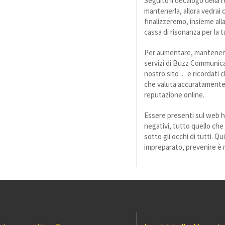
Seguito il decalogo della
mantenerla, allora vedrai 
finalizzeremo, insieme all
cassa di risonanza per la 
Per aumentare, mantenere 
servizi di Buzz Communicat
nostro sito… e ricordati c
che valuta accuratamente l
reputazione online.
Essere presenti sul web ha
negativi, tutto quello che
sotto gli occhi di tutti. Qu
impreparato, prevenire è 