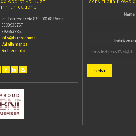
de operativa Buzz
Iscriviti alla Newsl
ommunications
Nome
via Torrevecchia 839, 00168 Roma
3393930767
3925538867
info@buzzcomm.it
Indirizzo e-m
Vai alla mappa
Richiedi Info