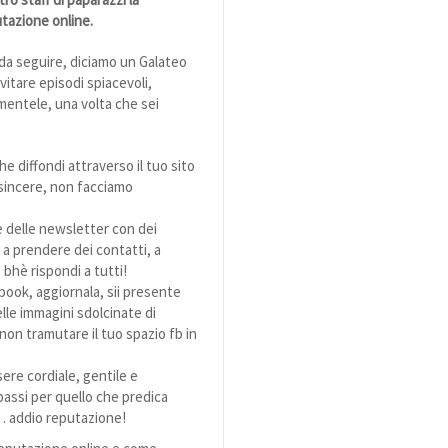
utazione online.
da seguire, diciamo un Galateo
itare episodi spiacevoli,
mentele, una volta che sei
he diffondi attraverso il tuo sito
sincere, non facciamo
 delle newsletter con dei
 a prendere dei contatti, a
bhè rispondi a tutti!
book, aggiornala, sii presente
le immagini sdolcinate di
non tramutare il tuo spazio fb in
ssere cordiale, gentile e
 passi per quello che predica
… addio reputazione!