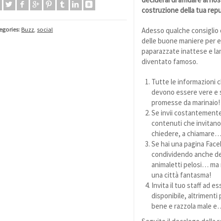
costruzione della tua rep
egories:
Buzz
,
social
Adesso qualche consiglio 
delle buone maniere per ev
paparazzate inattese e la
diventato famoso.
Tutte le informazioni c
devono essere vere e 
promesse da marinaio!
Se invii costantemente
contenuti che invitano
chiedere, a chiamare… 
Se hai una pagina Face
condividendo anche del
animaletti pelosi… ma 
una città fantasma!
Invita il tuo staff ad e
disponibile, altrimenti
bene e razzola male e