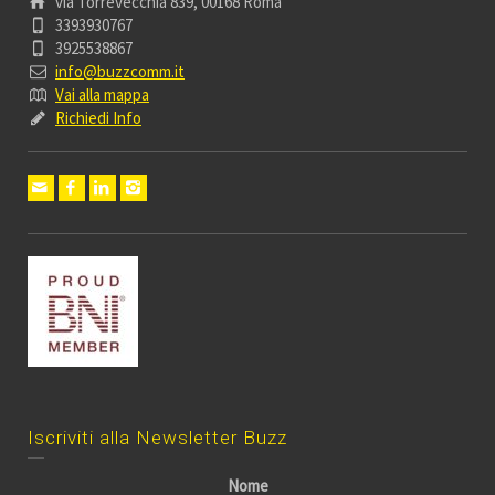
via Torrevecchia 839, 00168 Roma
3393930767
3925538867
info@buzzcomm.it
Vai alla mappa
Richiedi Info
Iscriviti alla Newsletter Buzz
Nome